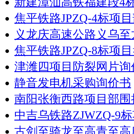
新建漳汕高铁福建段4
焦平铁路JPZQ-4标
义龙庆高速公路义乌至
焦平铁路JPZQ-8标
津潍四项目防裂网片询
静音发电机采购询价书
南阳张衡西路项目部围
中吉乌铁路ZJWZQ-
古剑至骑龙至高青至高