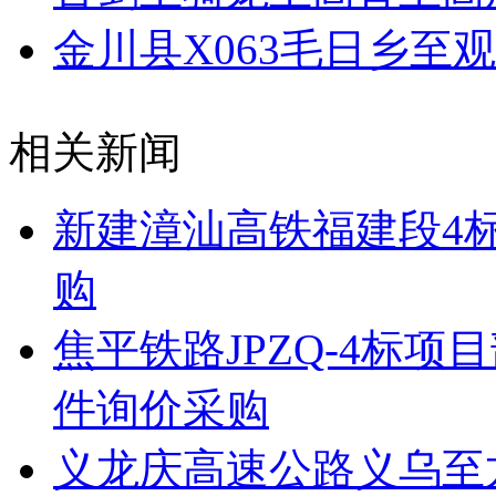
金川县X063毛日乡至
相关新闻
新建漳汕高铁福建段4
购
焦平铁路JPZQ-4标
件询价采购
义龙庆高速公路义乌至龙