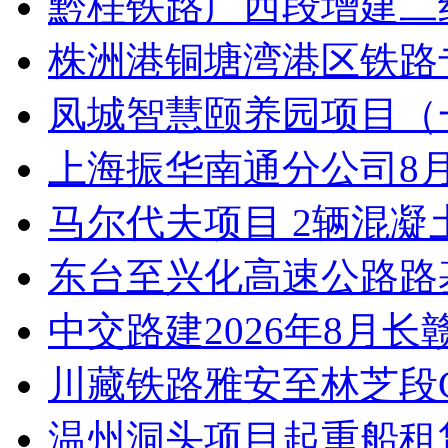
黔桂铁路广西段增建二线Q
株洲港铜塘湾港区铁路
凤城智慧颐养园项目（
上海振华南通分公司8
马尔代夫项目 2辆混
东台至兴化高速公路路
中交路建2026年8月长
川藏铁路雅安至林芝段CZ
温州洞头项目起重船租